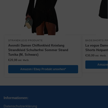
STRANDKLEID PRODUKTE
BADESHORTS P
Avondii Damen Chiffonkleid Knielang
La vogue Dame
Strandkleid Schulterfrei Sommer Strand
Shorts Hotpant
Tunika (M, Schwarz)
€
36,99
inkl. MwSt.
€
26,98
inkl. MwSt.
Amazon
Amazon / Ebay Produkt ansehen*
Informationen:
Datenschutzerklärung