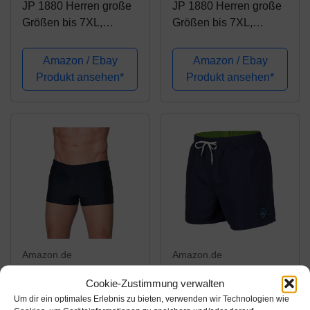
JP 1880 Herren große
JP 1880 Herren große
Größen bis 7XL,
Größen bis 7XL,
Badehose, Innenslip,
Schwimmhose,
Elastikbund, schnell
Badehose,
Amazon / Ebay
Amazon / Ebay
trocknend, Knielang,
Elastikbund, Innenslip
Produkt ansehen*
Produkt ansehen*
schwarz 4XL 702526
& halblang, schnell
10-4XL
trocknend, 702532 70-,
4XL, Blau (Navy
70253270)
Amazon.de
Amazon.de
25,99€
26,99€
Cookie-Zustimmung verwalten
Um dir ein optimales Erlebnis zu bieten, verwenden wir Technologien wie
JP 1880 Herren große
Zagano Adam Lipski