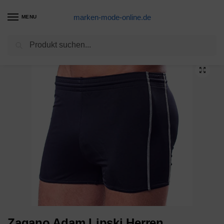
marken-mode-online.de
MENU
Suchen
Start
Badehose Produkte
Zagano Adam Lipski Herren Badeshort, 5106, Navy Blue, Gr. 5XL
/
/
Zagano Adam Lipski Herren