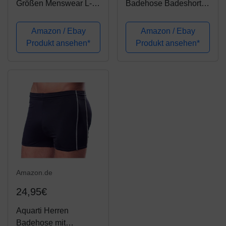
Größen Menswear L-
Badehose Badeshort
8XL bis 8XL,
RIVDavid Kurze Hose
Schlafanzug-Hose,
Sommer Sport Shorts
Amazon / Ebay
Amazon / Ebay
Shorts, Kurze Pyjama-
Tunnelzug 100%
Produkt ansehen*
Produkt ansehen*
Hose, Jogging-Hose
Polyester Schwarz M,
aus 100% Baumwolle,
Größe:M, Farbe:Black
Sweatpants schwarz
Red (24001)
7XL...
Amazon.de
24,95€
Aquarti Herren
Badehose mit