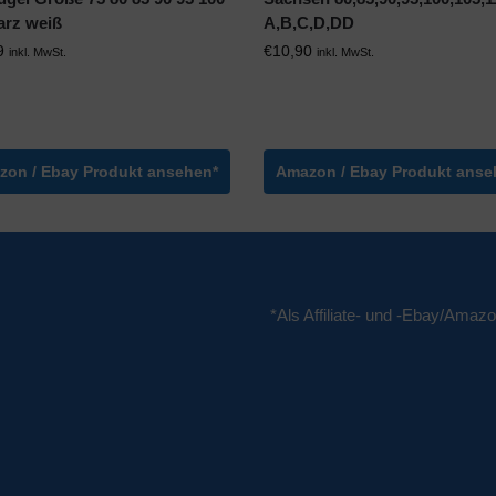
rz weiß
A,B,C,D,DD
9
€
10,90
inkl. MwSt.
inkl. MwSt.
zon / Ebay Produkt ansehen*
Amazon / Ebay Produkt anse
*Als Affiliate- und -Ebay/Amazo