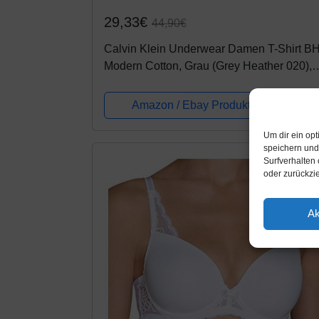
29,33€
44,90€
Calvin Klein Underwear Damen T-Shirt BH
Modern Cotton, Grau (Grey Heather 020),
70C (Herstellergröße: 32C)
Amazon / Ebay Produkt ansehen*
Um dir ein op
speichern und
-
Surfverhalten 
oder zurückzi
Ak