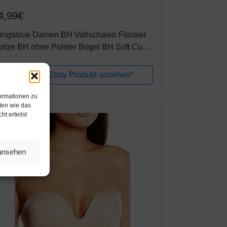
4,99€
ingslove Damen BH Vollschalen Floraler
itze BH ohne Polster Bügel BH Soft Cup
Weiß 32C)
Amazon / Ebay Produkt ansehen*
formationen zu
ten wie das
t erteilst
 ansehen