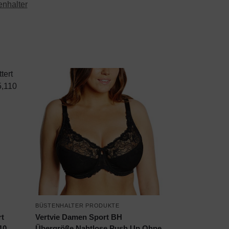
enhalter
BÜSTENHALTER PRODUKTE
rt
Vertvie Damen Sport BH
10
Übergröße Nahtlose Push Up Ohne