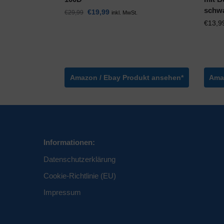
schwa
€
19,99
€
29,99
inkl. MwSt.
€
13,9
Amazon / Ebay Produkt ansehen*
Ama
Informationen:
Datenschutzerklärung
Cookie-Richtlinie (EU)
Impressum