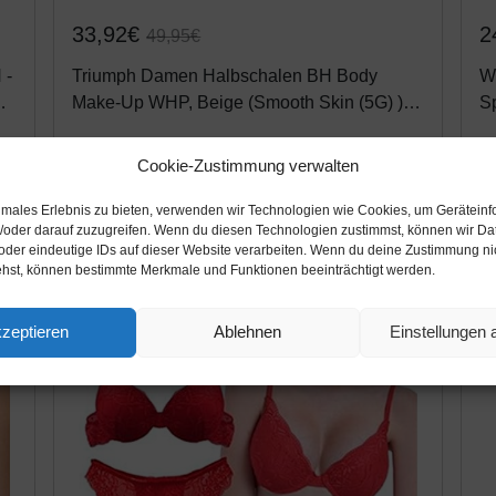
33,92€
2
49,95€
 -
Triumph Damen Halbschalen BH Body
W
Make-Up WHP, Beige (Smooth Skin (5G) ),
Sp
Gr. 70C (Herstellergröße: 32C)
(
Amazon / Ebay Produkt ansehen*
Cookie-Zustimmung verwalten
timales Erlebnis zu bieten, verwenden wir Technologien wie Cookies, um Gerätein
/oder darauf zuzugreifen. Wenn du diesen Technologien zustimmst, können wir Da
16%
-20%
oder eindeutige IDs auf dieser Website verarbeiten. Wenn du deine Zustimmung nich
ehst, können bestimmte Merkmale und Funktionen beeinträchtigt werden.
zeptieren
Ablehnen
Einstellungen