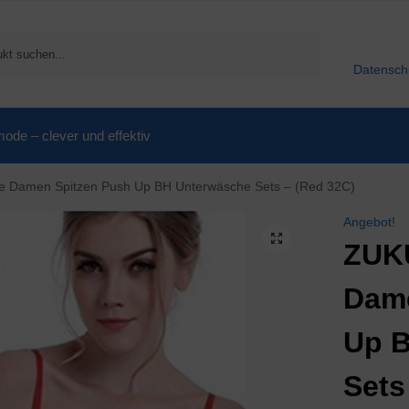
Suchen
Datensch
de – clever und effektiv
 Damen Spitzen Push Up BH Unterwäsche Sets – (Red 32C)
Angebot!
ZUK
Dame
Up 
Sets